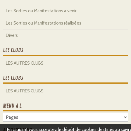
Les Sorties ou Manifestations a venir
Les Sorties ou Manifestations réalisées
Divers
LES CLUBS
LES AUTRES CLUBS
LES CLUBS
LES AUTRES CLUBS
MENU A L
En cliquant vous acceptez le dépôt de cookies destinés au suivi
ARCHIVES CLUB