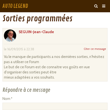
AUTO LEGEND
‹
›
Sorties programmées
ARCHIVES
SEGUIN-Jean-Claude
Citer ce message
le 16/09/2015 à 22:38
Vu le manque de participants a nos dernières sorties, n'hésitez
pas a utiliser ce Forum
Le but de ce Forum est de connaitre vos goûts en vue
d'organiser des sorties peut être
mieux adaptées a vos souhaits.
Répondre à ce message
Nom