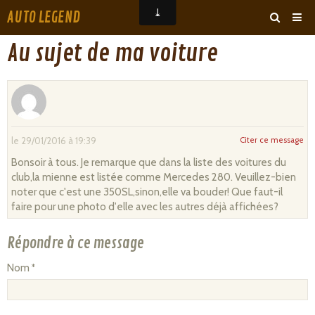
AUTO LEGEND
‹
›
Au sujet de ma voiture
ARCHIVES
Citer ce message
le 29/01/2016 à 19:39
Bonsoir à tous. Je remarque que dans la liste des voitures du
club,la mienne est listée comme Mercedes 280. Veuillez-bien
noter que c'est une 350SL,sinon,elle va bouder! Que faut-il
faire pour une photo d'elle avec les autres déjà affichées?
Répondre à ce message
Nom