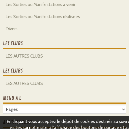
Les Sorties ou Manifestations a venir
Les Sorties ou Manifestations réalisées
Divers
LES CLUBS
LES AUTRES CLUBS
LES CLUBS
LES AUTRES CLUBS
MENU A L
En cliquant vous acceptez le dépôt de cookies destinés au suivi
ARCHIVES CLUB
visites sur notre site, à l'affichage des boutons de partage et a