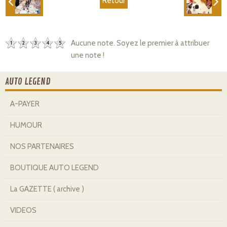
Retour
Aucune note. Soyez le premier à attribuer
1
2
3
4
5
une note !
AUTO LEGEND
A-PAYER
HUMOUR
NOS PARTENAIRES
BOUTIQUE AUTO LEGEND
La GAZETTE ( archive )
VIDEOS