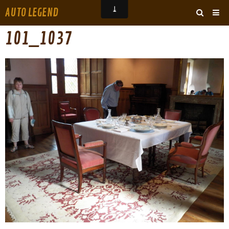
AUTO LEGEND
‹
›
101_1037
ARCHIVES