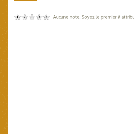
Aucune note. Soyez le premier à attrib
1
2
3
4
5