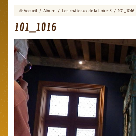
Accueil
/
Album
/
Les châteaux de la Loire-3
/
101_1016
101_1016