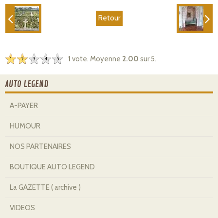
Retour
1
vote. Moyenne
2.00
sur 5.
1
2
3
4
5
AUTO LEGEND
A-PAYER
HUMOUR
NOS PARTENAIRES
BOUTIQUE AUTO LEGEND
La GAZETTE ( archive )
VIDEOS