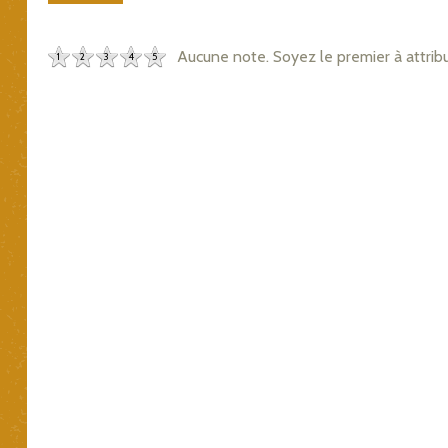
Aucune note. Soyez le premier à attrib
1
2
3
4
5