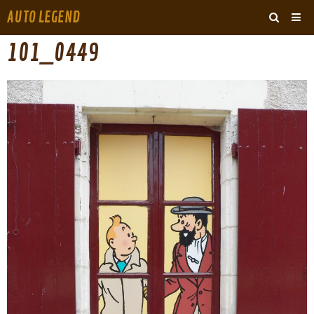
AUTO LEGEND
‹
›
101_0449
ARCHIVES