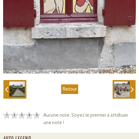
Retour
Aucune note. Soyez le premier à attribuer
1
2
3
4
5
une note !
AUTO LEGEND