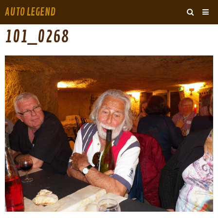
AUTO LEGEND
‹
›
101_0268
ARCHIVES