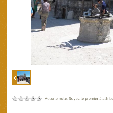
Aucune note. Soyez le premier à attrib
1
2
3
4
5