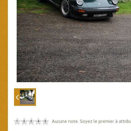
Aucune note. Soyez le premier à attrib
1
2
3
4
5