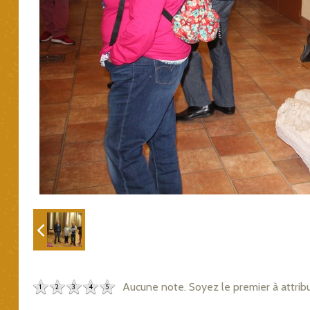
Aucune note. Soyez le premier à attrib
1
2
3
4
5