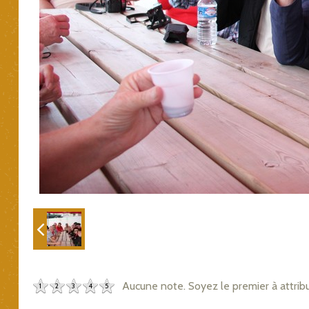
Aucune note. Soyez le premier à attrib
1
2
3
4
5