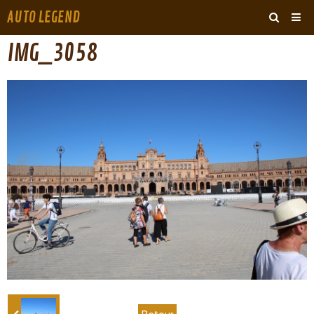
AUTO LEGEND
‹
›
IMG_3058
ARCHIVES