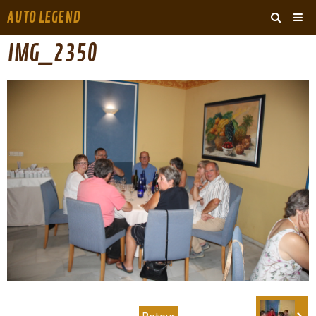
AUTO LEGEND
‹
›
IMG_2350
ARCHIVES