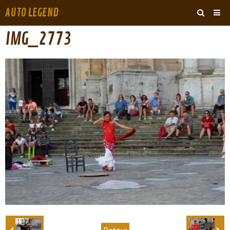
AUTO LEGEND
‹
›
IMG_2773
ARCHIVES