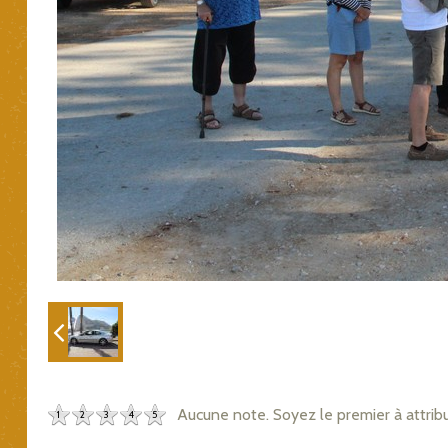
Aucune note. Soyez le premier à attrib
1
2
3
4
5