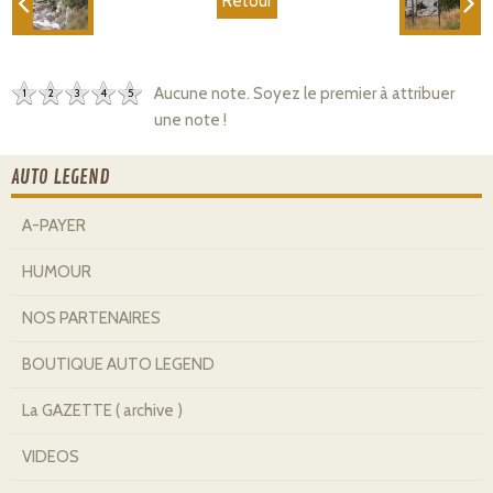
Retour
Aucune note. Soyez le premier à attribuer
1
2
3
4
5
une note !
AUTO LEGEND
A-PAYER
HUMOUR
NOS PARTENAIRES
BOUTIQUE AUTO LEGEND
La GAZETTE ( archive )
VIDEOS