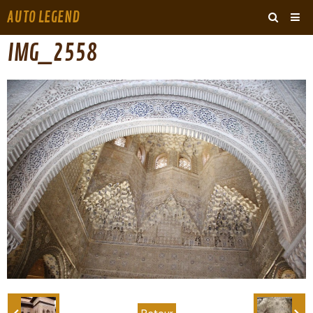
AUTO LEGEND
‹
›
IMG_2558
ARCHIVES